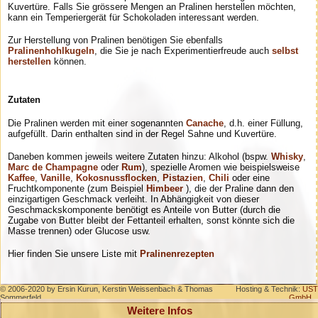
Kuvertüre. Falls Sie grössere Mengen an Pralinen herstellen möchten,
kann ein Temperiergerät für Schokoladen interessant werden.
Zur Herstellung von Pralinen benötigen Sie ebenfalls
Pralinenhohlkugeln
, die Sie je nach Experimentierfreude auch
selbst
herstellen
können.
Zutaten
Die Pralinen werden mit einer sogenannten
Canache
, d.h. einer Füllung,
aufgefüllt. Darin enthalten sind in der Regel Sahne und Kuvert
üre
.
Daneben kommen jeweils weitere Zutaten hinzu: Alkohol (bspw.
Whisky
,
Marc de Champagne
oder
Rum
), spezielle Aromen wie
beispielsweise
Kaffee
,
Vanille
,
Kokosnussflocken
,
Pistazien
,
Chili
oder eine
Fruchtkomponente (zum Beispiel
Himbeer
), die der Praline dann den
einzigartigen Geschmack verleiht.
In Abhängigkeit von dieser
Geschmackskomponente benötigt es Anteile von Butter (durch die
Zugabe von Butter bleibt der Fettanteil erhalten, sonst könnte sich die
Masse trennen) oder Glucose usw.
Hier finden Sie unsere Liste mit
Pralinenrezepten
© 2006-2020 by Ersin Kurun, Kerstin Weissenbach & Thomas
Hosting & Technik:
UST
Sommerfeld
GmbH
Weitere Infos