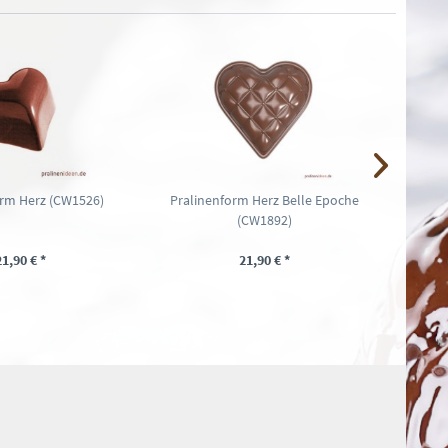
orm Herz (CW1526)
Pralinenform Herz Belle Epoche
Pralin
(CW1892)
21,90 € *
21,90 € *