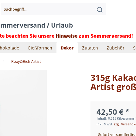
mmerversand / Urlaub
tte beachten Sie unsere
Hinweise
zum Sommerversand!
hokolade
Gießformen
Dekor
Zutaten
Zubehör
S
Roxy&Rich Artist
315g Kakao
Artist gro
42,50 € *
Inhalt:
0.315 Kilogramm (
inkl. MwSt.
zzgl. Versand
Sofort versandfertig,