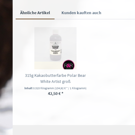
Ähnliche Artikel
Kunden kauften auch
315g Kakaobutterfarbe Polar Bear
White Artist groß
Inhalt
0.315 Kilogramm
(134,92 € * / 1 Kilogramm)
42,50 € *