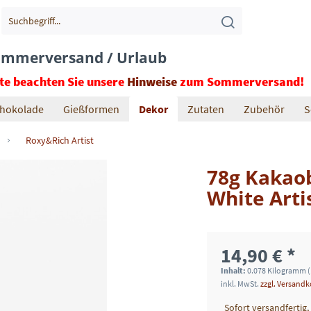
mmerversand / Urlaub
tte beachten Sie unsere
Hinweise
zum Sommerversand!
hokolade
Gießformen
Dekor
Zutaten
Zubehör
S
Roxy&Rich Artist
78g Kakaob
White Arti
14,90 € *
Inhalt:
0.078 Kilogramm (
inkl. MwSt.
zzgl. Versand
Sofort versandfertig,