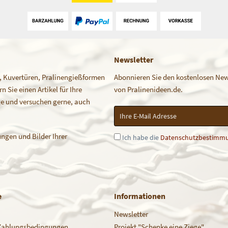
Newsletter
, Kuvertüren, Pralinengießformen
Abonnieren Sie den kostenlosen News
 Sie einen Artikel für Ihre
von Pralinenideen.de.
age und versuchen gerne, auch
ngen und Bilder Ihrer
Ich habe die
Datenschutzbestimm
e
Informationen
Newsletter
Zahlungsbedingungen
Projekt "Schenke eine Ziege"