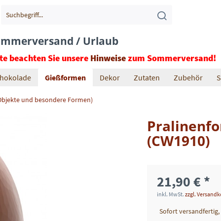
mmerversand / Urlaub
tte beachten Sie unsere
Hinweise
zum Sommerversand!
hokolade
Gießformen
Dekor
Zutaten
Zubehör
S
Objekte und besondere Formen)
Pralinenf
(CW1910)
21,90 € *
inkl. MwSt.
zzgl. Versand
Sofort versandfertig,