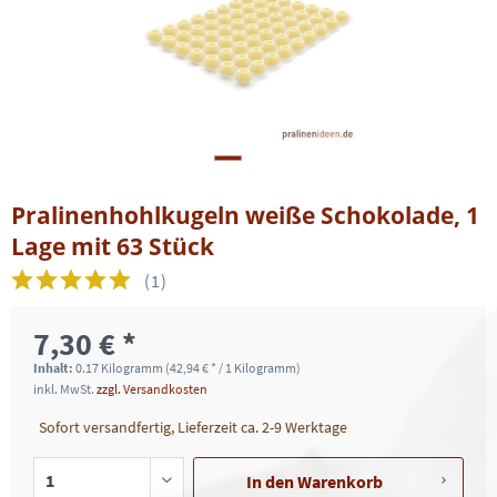
Pralinenhohlkugeln weiße Schokolade, 1
Lage mit 63 Stück
(
1
)
7,30 € *
Inhalt:
0.17 Kilogramm (42,94 € * / 1 Kilogramm)
inkl. MwSt.
zzgl. Versandkosten
Sofort versandfertig, Lieferzeit ca. 2-9 Werktage
In den
Warenkorb