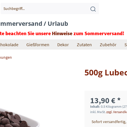
mmerversand / Urlaub
tte beachten Sie unsere
Hinweise
zum Sommerversand!
chokolade
Gießformen
Dekor
Zutaten
Zubehör
S
ckungen
500g Lube
13,90 € *
Inhalt:
0.5 Kilogramm (27,
inkl. MwSt.
zzgl. Versand
Sofort versandfertig,