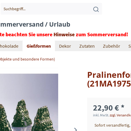
mmerversand / Urlaub
tte beachten Sie unsere
Hinweise
zum Sommerversand!
hokolade
Gießformen
Dekor
Zutaten
Zubehör
S
Objekte und besondere Formen)
Pralinenf
(21MA1975
22,90 € *
inkl. MwSt.
zzgl. Versand
Sofort versandfertig,